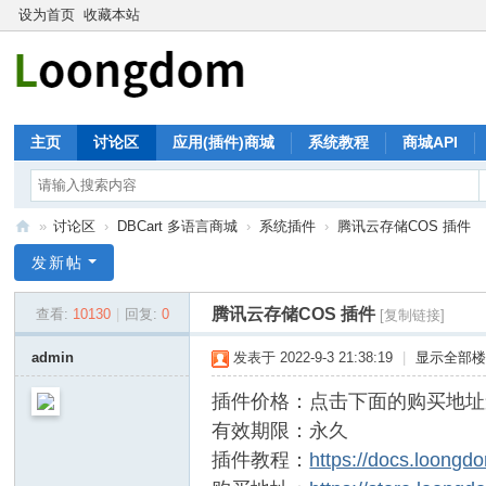
设为首页
收藏本站
主页
讨论区
应用(插件)商城
系统教程
商城API
»
讨论区
›
DBCart 多语言商城
›
系统插件
›
腾讯云存储COS 插件
珑
发新帖
大
腾讯云存储COS 插件
查看:
10130
|
回复:
0
[复制链接]
论
坛
admin
发表于 2022-9-3 21:38:19
|
显示全部
插件价格：
点击下面的购买地址
有效期限：永久
插件教程：
https://docs.loongd