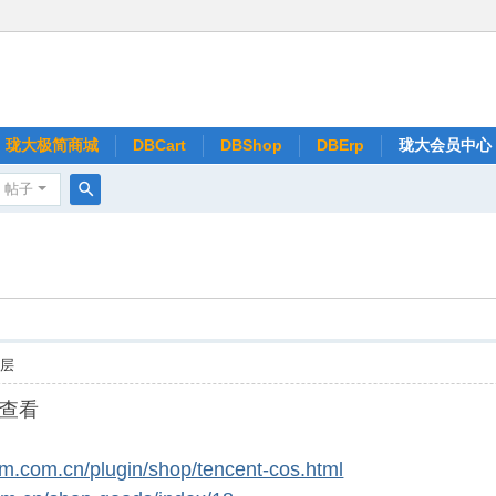
珑大极简商城
DBCart
DBShop
DBErp
珑大会员中心
帖子
搜
索
楼层
查看
om.com.cn/plugin/shop/tencent-cos.html