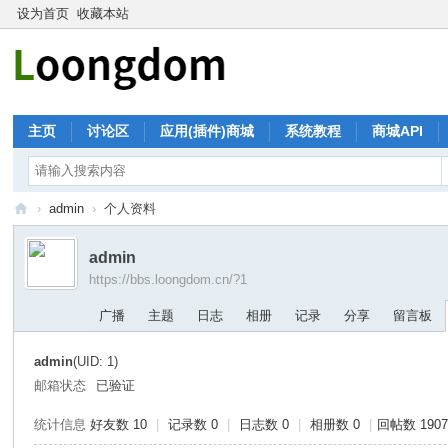
设为首页
收藏本站
主页
讨论区
应用(插件)商城
系统教程
商城API
›
admin
›
个人资料
珑
admin
大
https://bbs.loongdom.cn/?1
论
广播
主题
日志
相册
记录
分享
留言板
坛
admin
(UID: 1)
邮箱状态
已验证
统计信息
好友数 10
|
记录数 0
|
日志数 0
|
相册数 0
|
回帖数 190