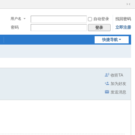
切
换
用户名
自动登录
找回密码
到
窄
密码
立即注册
登录
版
快捷导航
收听TA
加为好友
发送消息