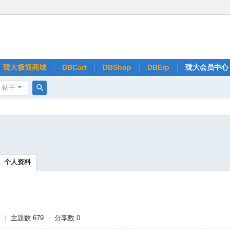
珑大极简商城
DBCart
DBShop
DBErp
珑大会员中心
帖子
搜
索
个人资料
7
|
主题数 679
|
分享数 0