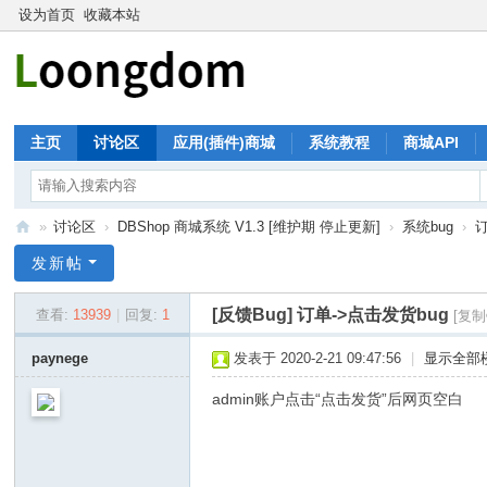
设为首页
收藏本站
主页
讨论区
应用(插件)商城
系统教程
商城API
»
讨论区
›
DBShop 商城系统 V1.3 [维护期 停止更新]
›
系统bug
›
订
珑
发新帖
大
[反馈Bug]
订单->点击发货bug
查看:
13939
|
回复:
1
[复制
论
坛
paynege
发表于 2020-2-21 09:47:56
|
显示全部
admin账户点击“点击发货”后网页空白