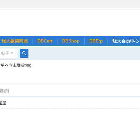
珑大极简商城
DBCart
DBShop
DBErp
珑大会员中心
帖子
搜
单->点击发货bug
索
链接]
楼层