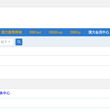
珑大极简商城
DBCart
DBShop
DBErp
珑大会员中心
帖子
搜
索
务中心