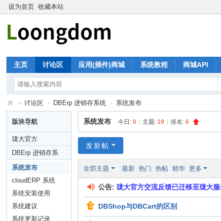
设为首页
收藏本站
主页
讨论区
应用(插件)商城
系统教程
商城API
»
讨论区
›
DBErp 进销存系统
›
系统发布
珑
系统发布
版块导航
今日:
0
|
主题:
19
|
排名:
6
大
珑大官方
论
发新帖
DBErp 进销存系
坛
统
系统发布
全部主题
最新
热门
热帖
精华
更多
cloudERP 系统
公告:
珑大官方交流反馈已迁移至珑大服
系统安装使用
系统建议
DBShop与DBCart的区别
系统更新记录