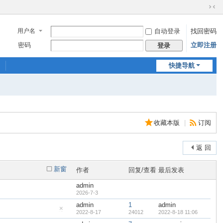
切
换
用户名
自动登录
找回密码
到
窄
密码
立即注册
登录
版
快捷导航
收藏本版
|
订阅
返 回
新窗
作者
回复/查看
最后发表
admin
2026-7-3
admin
1
admin
2022-8-17
24012
2022-8-18 11:06
隐
藏