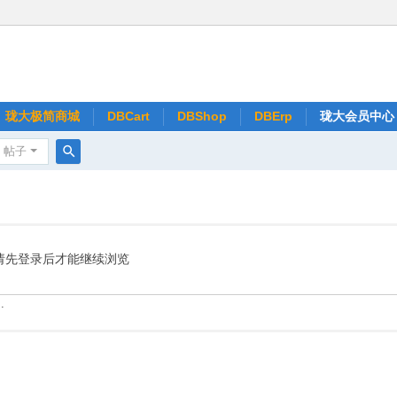
珑大极简商城
DBCart
DBShop
DBErp
珑大会员中心
帖子
搜
索
请先登录后才能继续浏览
.