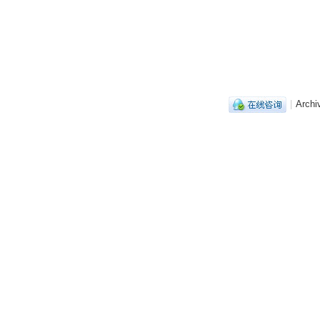
|
Archi