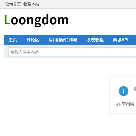
设为首页
收藏本站
主页
讨论区
应用(插件)商城
系统教程
商城API
请稍候..