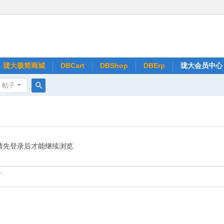
珑大极简商城
DBCart
DBShop
DBErp
珑大会员中心
帖子
搜
索
请先登录后才能继续浏览
.