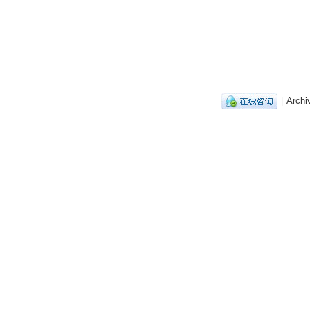
|
Archi