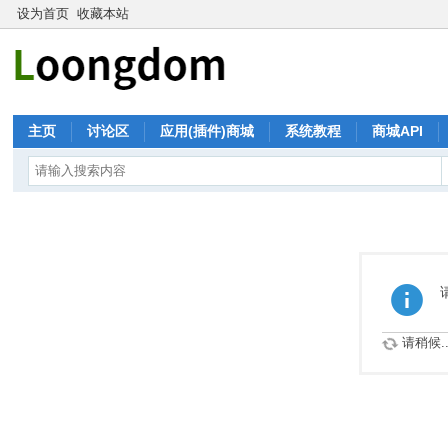
设为首页
收藏本站
主页
讨论区
应用(插件)商城
系统教程
商城API
请稍候..