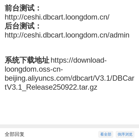
前台测试：
http://ceshi.dbcart.loongdom.cn/
后台测试：
http://ceshi.dbcart.loongdom.cn/admin
系统下载地址
https://download-
loongdom.oss-cn-
beijing.aliyuncs.com/dbcart/V3.1/DBCar
tV3.1_Release250922.tar.gz
全部回复
看全部
倒序浏览