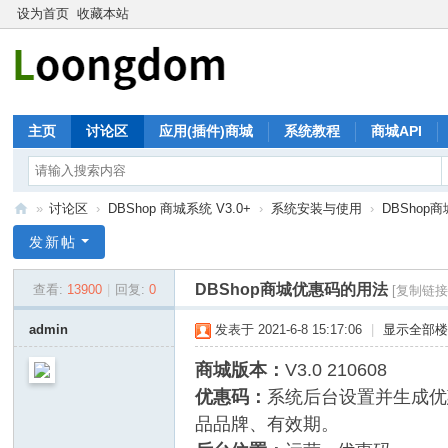
设为首页
收藏本站
主页
讨论区
应用(插件)商城
系统教程
商城API
»
讨论区
›
DBShop 商城系统 V3.0+
›
系统安装与使用
›
DBShop
珑
发新帖
大
DBShop商城优惠码的用法
查看:
13900
|
回复:
0
[复制链接
论
坛
admin
发表于 2021-6-8 15:17:06
|
显示全部
商城版本：
V3.0 210608
优惠码：
系统后台设置并生成优
品品牌、有效期。