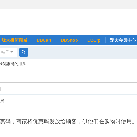
珑大极简商城
DBCart
DBShop
DBErp
珑大会员中心
帖子
搜
商城优惠码的用法
索
]
楼层
惠码，商家将优惠码发放给顾客，供他们在购物时使用