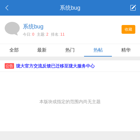
系统bug
系统bug
收藏
今日:
0
主题:
2
排名:
11
全部
最新
热门
热帖
精华
珑大官方交流反馈已迁移至珑大服务中心
公告
本版块或指定的范围内尚无主题