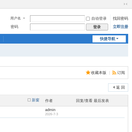
切
换
用户名
自动登录
找回密码
到
窄
密码
立即注册
登录
版
快捷导航
收藏本版
|
订阅
返 回
新窗
作者
回复/查看
最后发表
admin
2026-7-3