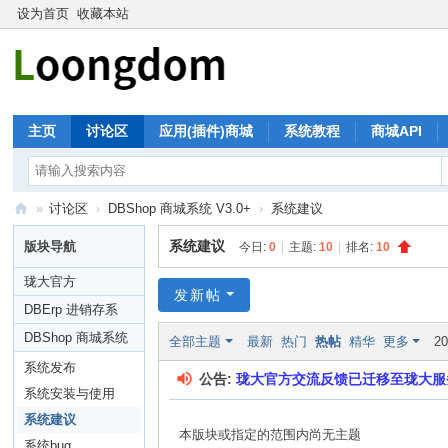
设为首页
收藏本站
主页
讨论区
应用(插件)商城
系统教程
商城API
»
讨论区
›
DBShop 商城系统 V3.0+
›
系统建议
珑
系统建议
版块导航
今日:
0
|
主题:
10
|
排名:
10
大
珑大官方
论
发新帖
DBErp 进销存系
坛
统
DBShop 商城系统
全部主题
最新
热门
热帖
精华
更多
20
V3.0+
系统发布
公告:
珑大官方交流反馈已迁移至珑大服
系统安装与使用
系统建议
本版块或指定的范围内尚无主题
系统bug