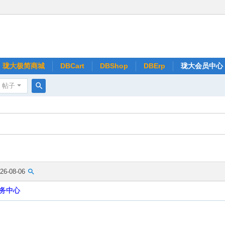
珑大极简商城
DBCart
DBShop
DBErp
珑大会员中心
帖子
搜
索
26-08-06
务中心