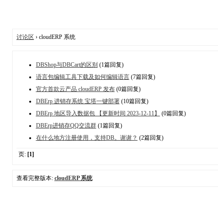
讨论区
› cloudERP 系统
DBShop与DBCart的区别
(1篇回复)
语言包编辑工具下载及如何编辑语言
(7篇回复)
官方首款云产品 cloudERP 发布
(0篇回复)
DBErp 进销存系统 宝塔一键部署
(10篇回复)
DBErp 地区导入数据包 【更新时间 2023-12-11】
(0篇回复)
DBErp进销存QQ交流群
(1篇回复)
在什么地方注册使用，支持DB。谢谢？
(2篇回复)
页:
[1]
查看完整版本:
cloudERP 系统